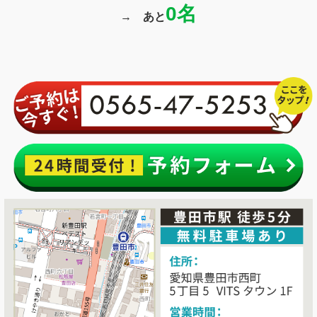
0
名
→
あと